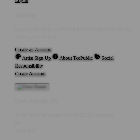
Log In
Sign Up
Create an account to save your favorite designs for viewing
anytime, on any device.
Create an Account
Artist Sign Up
About TeePublic
Social
Responsibility
Create Account
Cart Preview (0)
You're
IDR5,000
Away from
FREE US Shipping!
$0
IDR5,000