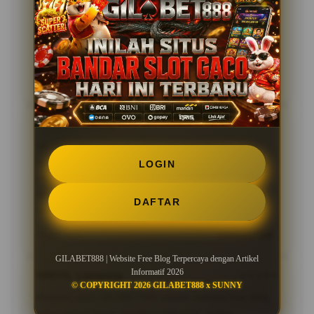
pembahasannya mudah dipahami dan selalu
memberikan wawasan baru. Topiknya juga beragam
sehingga tidak pernah kehabisan informasi menarik
untuk dibaca.
05 Feb 2026
Pembaca Terverifikasi
AKBAR, Malang
★★★★★
GILABET888 menjadi salah satu website free blog
favorit saya karena artikel yang dipublikasikan selalu
LOGIN
informatif, diperbarui secara rutin, dan memberikan
tips yang benar-benar bermanfaat dalam kehidupan
DAFTAR
sehari-hari.
28 Jan 2026
Pembaca Aktif
GILABET888 | Website Free Blog Terpercaya dengan Artikel
Informatif 2026
SIMON, Lampung
★★★★★
© COPYRIGHT 2026 GILABET888 x SUNNY
Menurut saya GILABET888 adalah website free blog
yang sangat layak dijadikan referensi. Artikel-