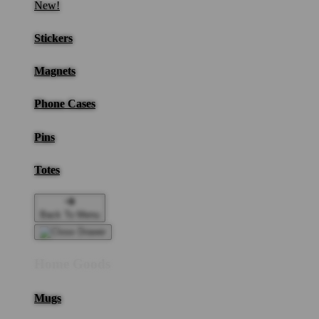
New!
Stickers
Magnets
Phone Cases
Pins
Totes
Back To Menu
Home Goods
Mugs