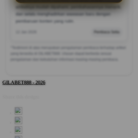
artikelnya mudah dipahami, pembahasannya menarik,
dan selalu menghadirkan wawasan baru dengan
pembaruan konten yang rutin.
12 Jan 2026
Pembaca Setia
*Testimoni di atas merupakan pengalaman pembaca terhadap artikel
yang tersedia di GILABET888. Ulasan dapat berbeda sesuai
pengalaman dan kebutuhan informasi masing-masing pembaca.
GILABET888 - 2026
Share this design: