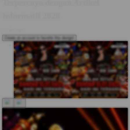
Terpercaya dengan Artikel
Informatif 2026
I
IDR5,000
Create an account to favorite this design!