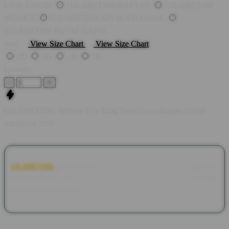
LINK LOGIN
GILABET888 DAFTAR
GILABET888
MOBILE
GILABET888 APLIKASI GAME
GILABET888 PUSAT GAME
Size
View Size Chart
View Size Chart
2D
3D
4D
5D
Quantity
-
+
GILABET888 | Website Free Blog Terpercaya dengan Artikel
Informatif 2026
GILABET888
GILABET888 merupakan website free blog yang
menyediakan artikel informatif, tips, wawasan, dan berbagai
topik populer dengan pembaruan rutin.