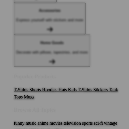
Accessories
Express yourself with stickers and more
Home Goods
Decorate with pillows, tapestries, and more
Popular Products
T-Shirts
Shorts
Hoodies
Hats
Kids T-Shirts
Stickers
Tank
Tops
Mugs
Browse All Topics
funny
music
anime
movies
television
sports
sci-fi
vintage