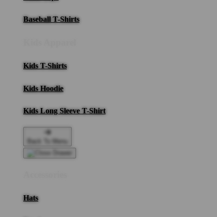
Baseball T-Shirts
Kids Apparel
Kids T-Shirts
Kids Hoodie
Kids Long Sleeve T-Shirt
Back To Menu
Accessories
Hats